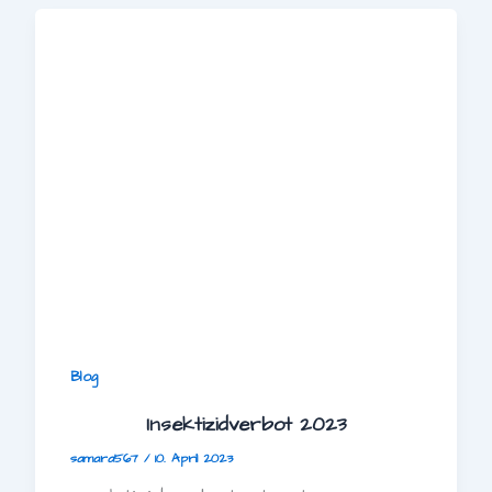
Blog
Insektizidverbot 2023
samara567
/
10. April 2023